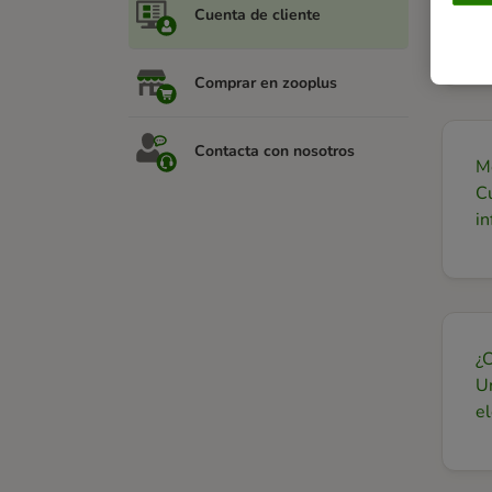
Pu
Cuenta de cliente
ca
Comprar en zooplus
Contacta con nosotros
Me
Cu
in
¿
Un
el