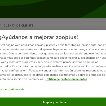
CUENTA DE CLIENTE
wsletter
¡Ayúdanos a mejorar zooplus!
stra página web utilizamos cookies, píxeles y otras tecnologías (en adelante, cookies
 de las cookies necesarias es indispensable para que puedas navegar y hacer comp
a web. Con tu consentimiento, nos gustaría activar las cookies de rendimiento, las c
nales y las cookies con fines de marketing para poder mejorar tu experiencia en nues
Cómo puedo suscribirme a la newsletter?
 web y mostrarte productos y servicios relevantes para ti, además de anuncios
scríbete a la newsletter y entérate de todas nuestras oferta
alizados. En cualquier momento, puedes realizar cambios en la sección de preferenc
 fácil: si tienes una cuenta de cliente mi zoop...
nalizar configuración). Puedes encontrar más información sobre los responsables d
iento de los datos, sobre los datos personales que tratamos y sobre el propósito de 
iento en la sección de preferencias.
Política de protección de datos
alizar configuración
ómo puedo dejar de recibir la newsletter?
Aceptar y continuar