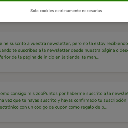
edes cancelar tu suscripción a la newsletter en cualquier mome
ncelación que encontrarás al final de cada newslet...
Solo cookies estrictamente necesarias
 he suscrito a vuestra newsletter, pero no la estoy recibiendo
ando te suscribes a la newsletter desde nuestra página o desd
ferior de la página de inicio en la tienda, te man...
Cómo consigo mis zooPuntos por haberme suscrito a la newsle
a vez que te hayas suscrito y hayas confirmado tu suscripción
ectrónico con un código de cupón como regalo de b...