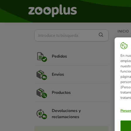
INICIO
Ne
En nue
Pedidos
empleo
nuestr
funcio
¿
Envíos
página
Su
person
es
(Perso
Productos
tratam
tratam
Devoluciones y
Person
reclamaciones
¿C