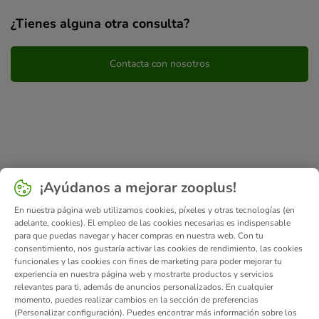
¿Tienes alguna otra consulta?
Contacta con nosotros
¡Ayúdanos a mejorar zooplus!
En nuestra página web utilizamos cookies, píxeles y otras tecnologías (en
adelante, cookies). El empleo de las cookies necesarias es indispensable
para que puedas navegar y hacer compras en nuestra web. Con tu
consentimiento, nos gustaría activar las cookies de rendimiento, las cookies
funcionales y las cookies con fines de marketing para poder mejorar tu
experiencia en nuestra página web y mostrarte productos y servicios
relevantes para ti, además de anuncios personalizados. En cualquier
momento, puedes realizar cambios en la sección de preferencias
(Personalizar configuración). Puedes encontrar más información sobre los