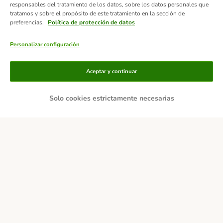
responsables del tratamiento de los datos, sobre los datos personales que
tratamos y sobre el propósito de este tratamiento en la sección de
preferencias.
Política de protección de datos
Personalizar configuración
Métodos de pago
Aceptar y continuar
Solo cookies estrictamente necesarias
Contra-reembolso
Transferencia
Servicios de entrega
Pago seguro