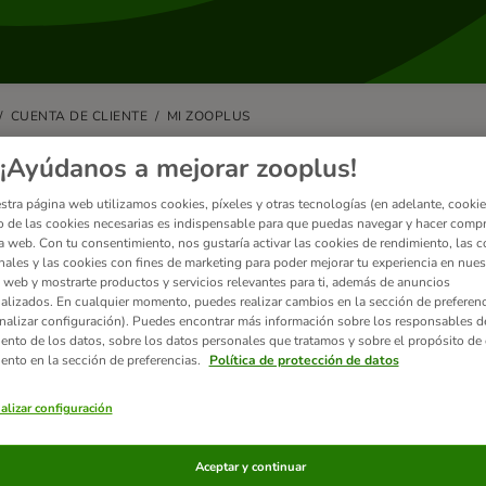
CUENTA DE CLIENTE
MI ZOOPLUS
 a mudarme a otro país. ¿Puedo c
¡Ayúdanos a mejorar zooplus!
plus?
stra página web utilizamos cookies, píxeles y otras tecnologías (en adelante, cookies
 de las cookies necesarias es indispensable para que puedas navegar y hacer comp
a web. Con tu consentimiento, nos gustaría activar las cookies de rendimiento, las c
encontrar tiendas online zooplus en toda Europa, en la mayoría de los i
nales y las cookies con fines de marketing para poder mejorar tu experiencia en nues
seguir comprando tus productos favoritos en la tienda online zooplus del
 web y mostrarte productos y servicios relevantes para ti, además de anuncios
alizados. En cualquier momento, puedes realizar cambios en la sección de preferenc
iera tendrás que crear una nueva cuenta; como cliente ya registrado, pue
nalizar configuración). Puedes encontrar más información sobre los responsables d
os de acceso actuales.
iento de los datos, sobre los datos personales que tratamos y sobre el propósito de 
iento en la sección de preferencias.
Política de protección de datos
e puedas disfrutar de una experiencia de compra más cómoda y personal
 de ese país. Por favor, comprueba la información relevante de la tienda
alizar configuración
ondiciones de entrega.
l de la página de inicio, encontrarás una lista con todos los países en lo
Aceptar y continuar