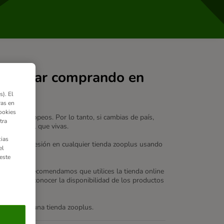
ontinuar comprando en
). El
ras en
ookies
diomas europeos. Por lo tanto, si cambias de país,
tra
 país en el que vivas.
ias
des iniciar sesión en cualquier tienda zooplus usando
el
este
izada, te recomendamos que utilices la tienda online
 local para conocer la disponibilidad de los productos
s que existe una tienda zooplus.