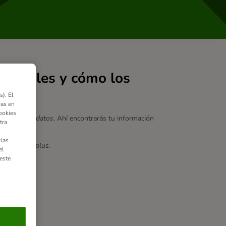
rsonales y cómo los
). El
ras en
ookies
 sección
Mis datos
. Ahí encontrarás tu información
tra
ias
és de
mi zooplus
.
el
este