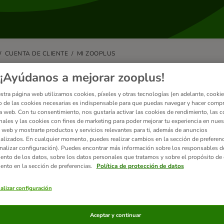
CUENTA DE CLIENTE
MI ZOOPLUS
nde puedo encontrar mis datos pe
¡Ayúdanos a mejorar zooplus!
bio?
stra página web utilizamos cookies, píxeles y otras tecnologías (en adelante, cookies
 de las cookies necesarias es indispensable para que puedas navegar y hacer comp
a web. Con tu consentimiento, nos gustaría activar las cookies de rendimiento, las c
cer cambios en tus datos personales, accede a
mi zooplus
y entra en la
nales y las cookies con fines de marketing para poder mejorar tu experiencia en nues
l, que podrás modificar y actualizar al instante.
 web y mostrarte productos y servicios relevantes para ti, además de anuncios
alizados. En cualquier momento, puedes realizar cambios en la sección de preferenc
stiones de privacidad, solo puedes cambiar tus datos personales a trav
nalizar configuración). Puedes encontrar más información sobre los responsables d
iento de los datos, sobre los datos personales que tratamos y sobre el propósito de 
iento en la sección de preferencias.
Política de protección de datos
alizar configuración
ulos relacionados
Aceptar y continuar