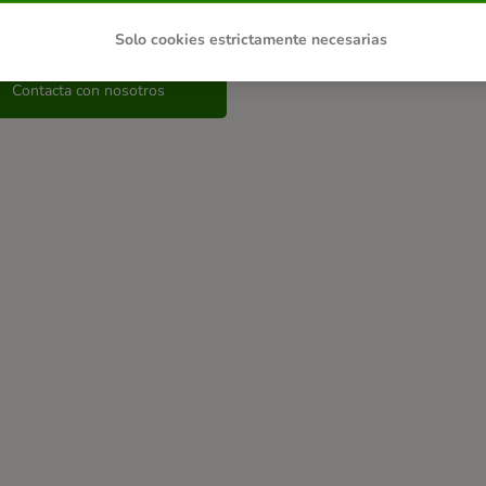
enes alguna otra consulta?
Solo cookies estrictamente necesarias
Contacta con nosotros