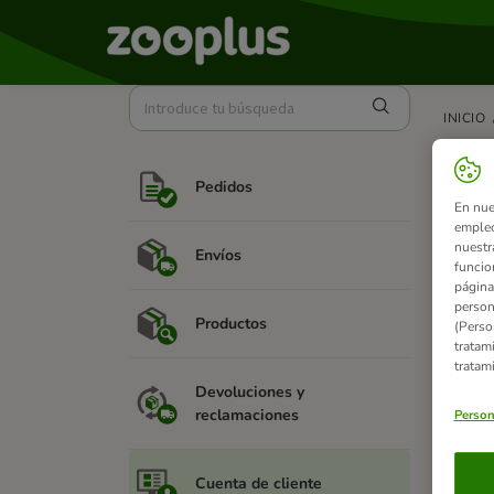
INICIO
¿Dó
Pedidos
cam
En nue
empleo
nuestr
Envíos
Para ha
funcio
persona
página
person
Por cue
Productos
(Perso
tratam
tratam
Devoluciones y
reclamaciones
Person
Artíc
Cuenta de cliente