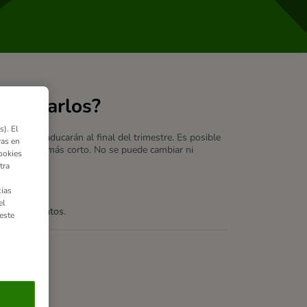
renovarlos?
). El
cuenta, caducarán al final del trimestre. Es posible
ras en
de validez más corto. No se puede cambiar ni
ookies
tra
ias
el
a de zooPuntos
.
este