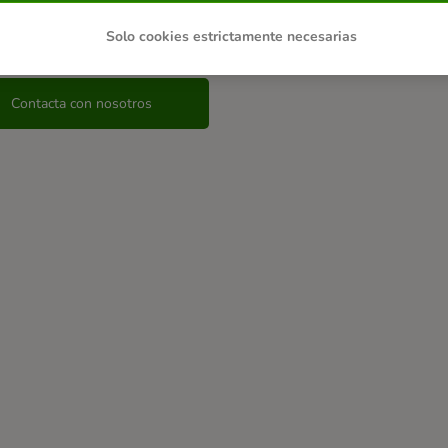
enes alguna otra consulta?
Solo cookies estrictamente necesarias
Contacta con nosotros