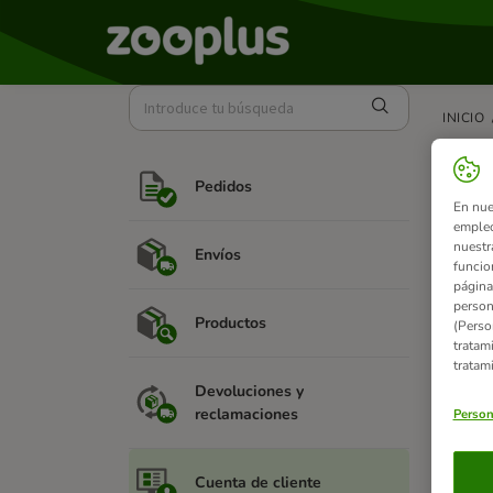
INICIO
Mis
Pedidos
En nue
Si los 
empleo
que los
nuestr
Envíos
prolong
funcio
página
Puedes 
person
Productos
(Perso
Si lo d
tratam
tratam
Devoluciones y
reclamaciones
Person
Artíc
Cuenta de cliente