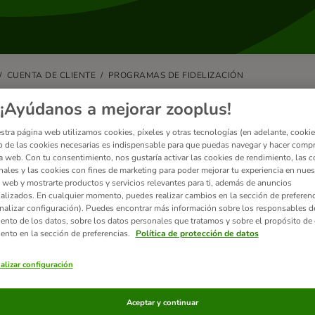
CUENTA DE CLIENTE
PROGRAMAS DE FIDELIZACIÓN
 zooPuntos han caducado, ¿puedo 
¡Ayúdanos a mejorar zooplus!
stra página web utilizamos cookies, píxeles y otras tecnologías (en adelante, cookies
zooPuntos no se canjean en un plazo 12 meses desde que se reciben en la 
 de las cookies necesarias es indispensable para que puedas navegar y hacer comp
 zooPuntos conseguidos por promociones especiales tengan un periodo 
a web. Con tu consentimiento, nos gustaría activar las cookies de rendimiento, las c
ar esta fecha.
nales y las cookies con fines de marketing para poder mejorar tu experiencia en nues
 web y mostrarte productos y servicios relevantes para ti, además de anuncios
consultar la fecha de expiración de tus zooPuntos en
mi zooplus
.
alizados. En cualquier momento, puedes realizar cambios en la sección de preferenc
nalizar configuración). Puedes encontrar más información sobre los responsables d
eseas, puedes consultar los términos y condiciones de nuestro
program
iento de los datos, sobre los datos personales que tratamos y sobre el propósito de 
iento en la sección de preferencias.
Política de protección de datos
alizar configuración
ulos relacionados
Aceptar y continuar