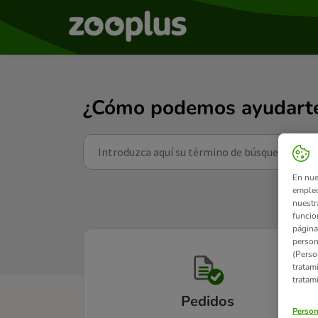
¿Cómo podemos ayudart
En nue
empleo
nuestr
funcio
página
person
(Perso
tratam
tratam
Pedidos
Person