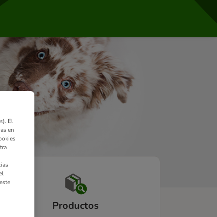
). El
ras en
ookies
tra
ias
el
este
Productos