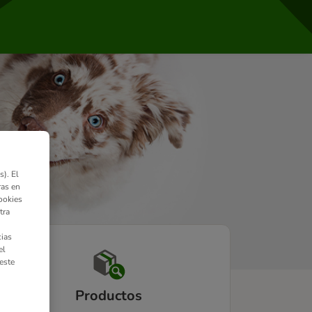
). El
ras en
ookies
tra
ias
el
este
Productos