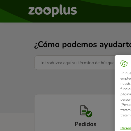
¿Cómo podemos ayudart
En nue
empleo
nuestr
funcio
página
person
(Perso
tratam
tratam
Pedidos
Person